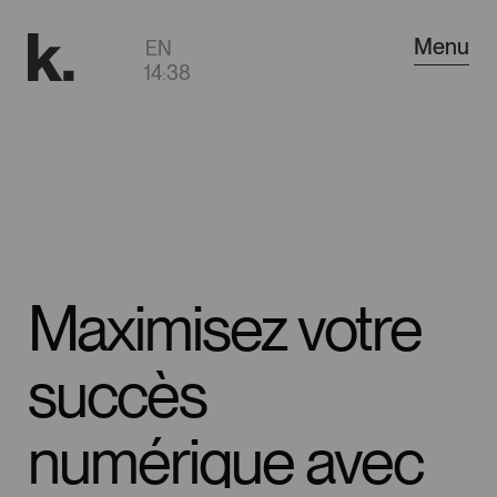
Aller
Menu
EN
au
14
38
contenu
principal
Maximisez
votre
succès
numérique
avec