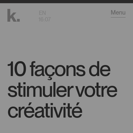
Aller
Menu
EN
au
16
:
07
contenu
principal
10 façons de
stimuler votre
créativité