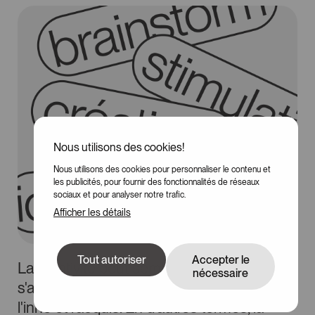
Nous utilisons des cookies!
Nous utilisons des cookies pour personnaliser le contenu et
les publicités, pour fournir des fonctionnalités de réseaux
sociaux et pour analyser notre trafic.
Afficher les détails
Tout autoriser
Accepter le
La créativité peut sembler innée, mais il
nécessaire
s'agit en fait d'un équilibre délicat entre
l'inné et l'acquis. En d'autres termes, la