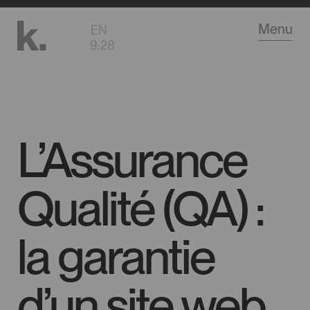
Aller
Menu
EN
au
9
:
28
contenu
principal
L’Assurance
Qualité (QA) :
la garantie
d’un site web