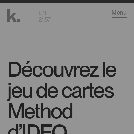
Aller
Menu
EN
au
21
:
57
contenu
principal
Découvrez le
jeu de cartes
Method
d’IDEO