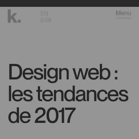
Aller
Menu
EN
au
2
:
09
contenu
principal
Design web :
les tendances
de 2017