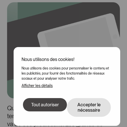
Nous utilisons des cookies!
Nous utilisons des cookies pour personnaliser le contenu et
100
les publicités, pour fournir des fonctionnalités de réseaux
sociaux et pour analyser notre trafic.
Afficher les détails
Tout autoriser
Accepter le
Que nous réserve 2017 en matière de
nécessaire
tendances design sur le web? Chacun y
va de ses prédictions. Les grands de