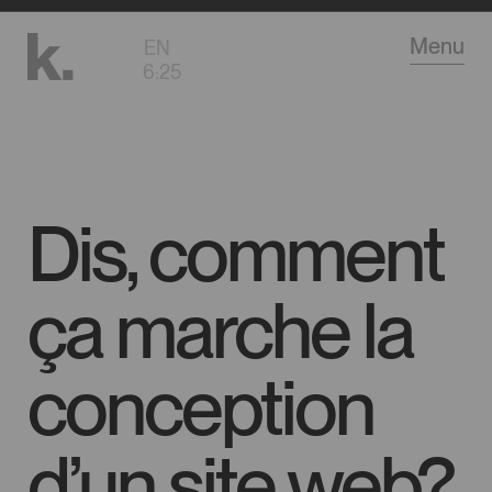
Aller
Menu
EN
au
6
:
25
contenu
principal
Dis, comment
ça marche la
conception
d’un site web?