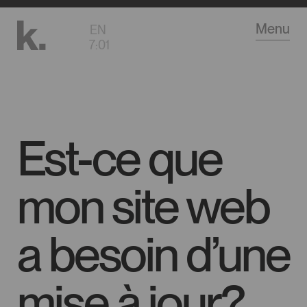
Aller
Menu
EN
au
7
:
01
contenu
principal
Est-ce que
mon site web
a besoin d’une
mise à jour?