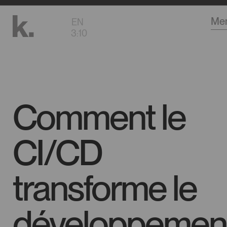
Aller
Me
EN
au
3
:
10
contenu
principal
Comment le
CI/CD
transforme le
développemen