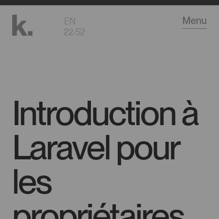
Aller
Menu
EN
au
22
:
52
contenu
principal
Introduction à
Laravel pour
les
propriétaires