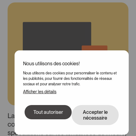
Nous utilisons des cookies!
Nous utilisons des cookies pour personnaliser le contenu et
100
les publicités, pour fournir des fonctionnalités de réseaux
sociaux et pour analyser notre trafic.
Afficher les détails
Tout autoriser
Accepter le
La venue de la nouvelle année amène,
nécessaire
comme à l'habitude, son lot de
spéculations sur les tendances de l'heure,