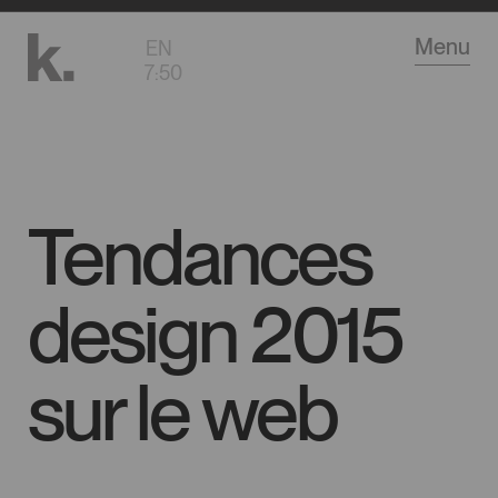
Aller
Menu
EN
au
7
:
50
contenu
principal
Tendances
design 2015
sur le web