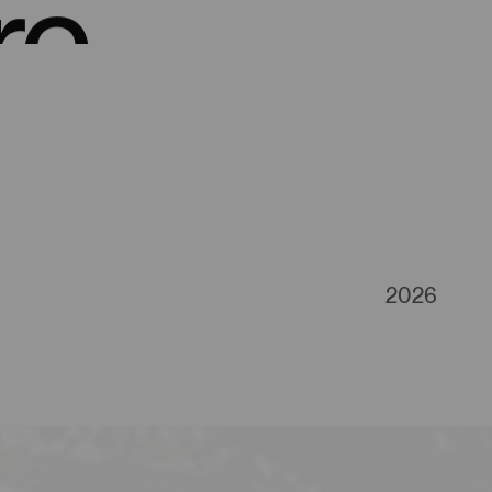
e
2026