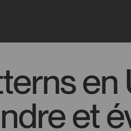
Projets
Agence
Expertises
terns en 
re et évi