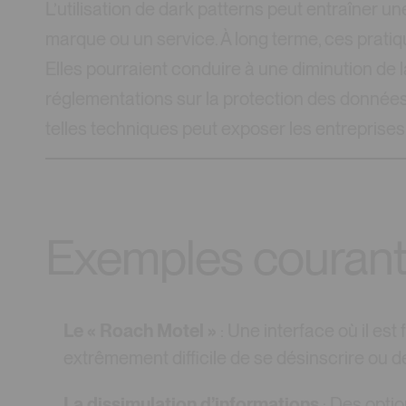
L’utilisation de dark patterns peut entraîner u
marque ou un service. À long terme, ces pratiqu
Elles pourraient conduire à une diminution de la 
réglementations sur la protection des données
telles techniques peut exposer les entreprises
Exemples courants
Le « Roach Motel »
: Une interface où il est
extrêmement difficile de se désinscrire ou 
La dissimulation d’informations
: Des opti