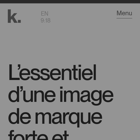
Aller
Menu
EN
au
9
:
18
contenu
principal
L’essentiel
d’une image
de marque
forte et