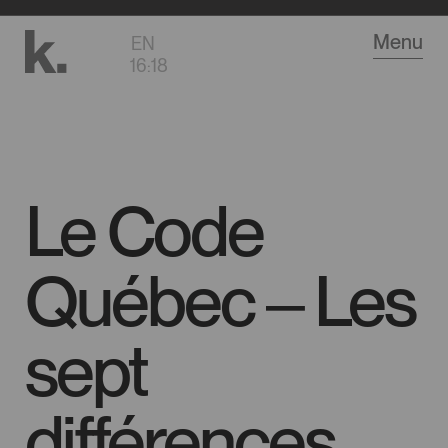
Aller
Menu
EN
au
16
:
18
contenu
principal
Le Code
Québec ‒ Les
sept
différences