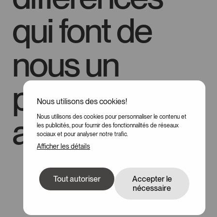
qui font de
nous un
peuple unique
Nous utilisons des cookies!
au monde
Nous utilisons des cookies pour personnaliser le contenu et
100
les publicités, pour fournir des fonctionnalités de réseaux
sociaux et pour analyser notre trafic.
Afficher les détails
Tout autoriser
Accepter le
nécessaire