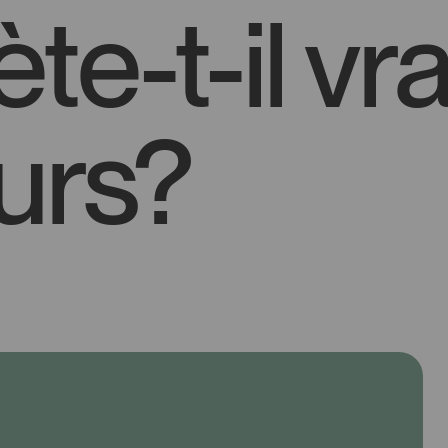
ète-t-il v
urs?