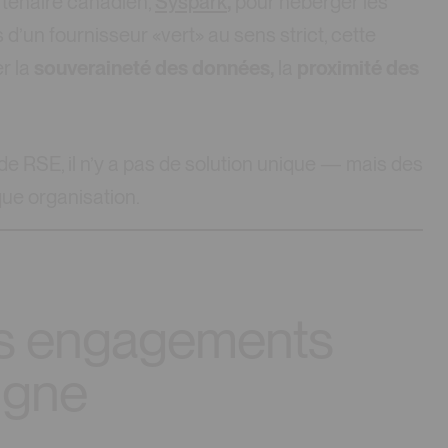
artenaire canadien,
Syspark
,
pour héberger les
s d’un fournisseur «vert» au sens strict, cette
er la
souveraineté des données,
la
proximité des
e RSE, il n’y a pas de solution unique — mais des
ue organisation.
os engagements
ligne