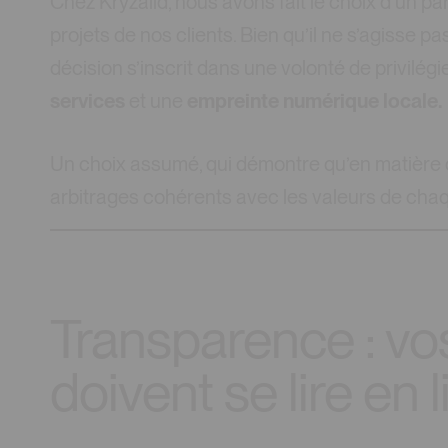
Chez Kryzalid, nous avons fait le choix d’un p
projets de nos clients. Bien qu’il ne s’agisse pa
décision s’inscrit dans une volonté de privilégi
services
et une
empreinte numérique locale.
Un choix assumé, qui démontre qu’en matière d
arbitrages cohérents avec les valeurs de chaq
Transparence : v
doivent se lire en 