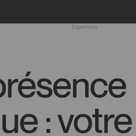
Projets
Agence
Expertises
présence
e : votre 